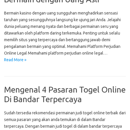
Bermain kasino dengan uang sungguhan menghadirkan sensasi
taruhan yang sesungguhnya langsung ke ujung jari Anda. Jelajahi
dunia peluang menang nyata dan berbagai permainan seru yang
ditawarkan oleh platform daring terkemuka. Penting untuk selalu
memilih situs yang terpercaya dan bertanggung jawab demi
pengalaman bermain yang optimal. Memahami Platform Perjudian
Online Legal Memahami platform perjudian online legal…
Read More »
Mengenal 4 Pasaran Togel Online
Di Bandar Terpercaya
Sudah tersedia rekomendasi permainan judi togel online terbaik dari
semua pasaran yang akan anda temukan di dalam Bandar
terpercaya. Dengan bermain judi togel di dalam bandar terpercaya