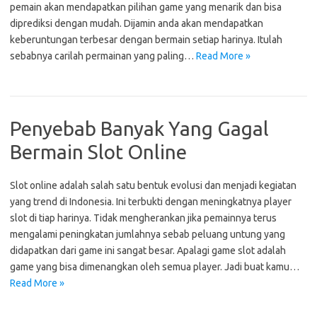
pemain akan mendapatkan pilihan game yang menarik dan bisa
diprediksi dengan mudah. Dijamin anda akan mendapatkan
keberuntungan terbesar dengan bermain setiap harinya. Itulah
sebabnya carilah permainan yang paling…
Read More »
Penyebab Banyak Yang Gagal
Bermain Slot Online
Slot online adalah salah satu bentuk evolusi dan menjadi kegiatan
yang trend di Indonesia. Ini terbukti dengan meningkatnya player
slot di tiap harinya. Tidak mengherankan jika pemainnya terus
mengalami peningkatan jumlahnya sebab peluang untung yang
didapatkan dari game ini sangat besar. Apalagi game slot adalah
game yang bisa dimenangkan oleh semua player. Jadi buat kamu…
Read More »