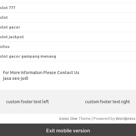
slot 777
slot
slot gacor
slot jackpot
situs
slot gacor gampang menang
For More Information Please
Contact Us
jasa seo judi
custom footer text left
custom footer text right
Iconic One
Theme | Powered by
Wordpress
Exit mobile version