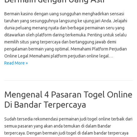
Bermain kasino dengan uang sungguhan menghadirkan sensasi
taruhan yang sesungguhnya langsung ke ujung jari Anda. Jelajahi
dunia peluang menang nyata dan berbagai permainan seru yang
ditawarkan oleh platform daring terkemuka. Penting untuk selalu
memilih situs yang terpercaya dan bertanggung jawab demi
pengalaman bermain yang optimal. Memahami Platform Perjudian
Online Legal Memahami platform perjudian online legal…
Read More »
Mengenal 4 Pasaran Togel Online
Di Bandar Terpercaya
Sudah tersedia rekomendasi permainan judi togel online terbaik dari
semua pasaran yang akan anda temukan di dalam Bandar
terpercaya. Dengan bermain judi togel di dalam bandar terpercaya