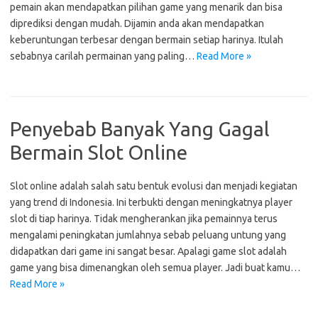
pemain akan mendapatkan pilihan game yang menarik dan bisa
diprediksi dengan mudah. Dijamin anda akan mendapatkan
keberuntungan terbesar dengan bermain setiap harinya. Itulah
sebabnya carilah permainan yang paling…
Read More »
Penyebab Banyak Yang Gagal
Bermain Slot Online
Slot online adalah salah satu bentuk evolusi dan menjadi kegiatan
yang trend di Indonesia. Ini terbukti dengan meningkatnya player
slot di tiap harinya. Tidak mengherankan jika pemainnya terus
mengalami peningkatan jumlahnya sebab peluang untung yang
didapatkan dari game ini sangat besar. Apalagi game slot adalah
game yang bisa dimenangkan oleh semua player. Jadi buat kamu…
Read More »