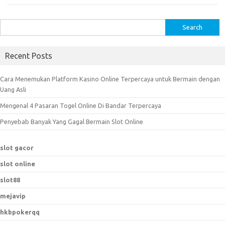
S
e
a
Recent Posts
r
c
Cara Menemukan Platform Kasino Online Terpercaya untuk Bermain dengan
h
Uang Asli
f
Mengenal 4 Pasaran Togel Online Di Bandar Terpercaya
o
r
Penyebab Banyak Yang Gagal Bermain Slot Online
:
slot gacor
slot online
slot88
mejavip
hkbpokerqq