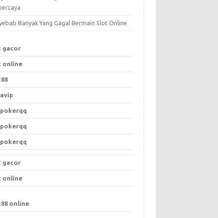
percaya
yebab Banyak Yang Gagal Bermain Slot Online
t gacor
t online
t88
avip
bpokerqq
bpokerqq
bpokerqq
t gacor
t online
t88 online