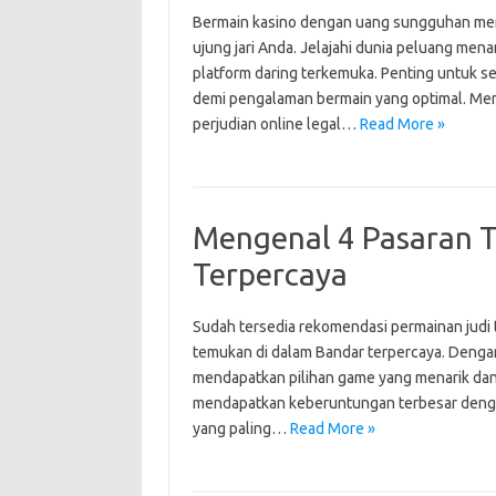
Bermain kasino dengan uang sungguhan men
ujung jari Anda. Jelajahi dunia peluang men
platform daring terkemuka. Penting untuk s
demi pengalaman bermain yang optimal. Mem
perjudian online legal…
Read More »
Mengenal 4 Pasaran T
Terpercaya
Sudah tersedia rekomendasi permainan judi 
temukan di dalam Bandar terpercaya. Dengan
mendapatkan pilihan game yang menarik dan 
mendapatkan keberuntungan terbesar dengan
yang paling…
Read More »