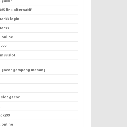
t gacor
365 link alternatif
uar33 login
uar33
t online
t777
m99 slot
t gacor gampang menang
t
t
k slot gacor
t
gki99
t online