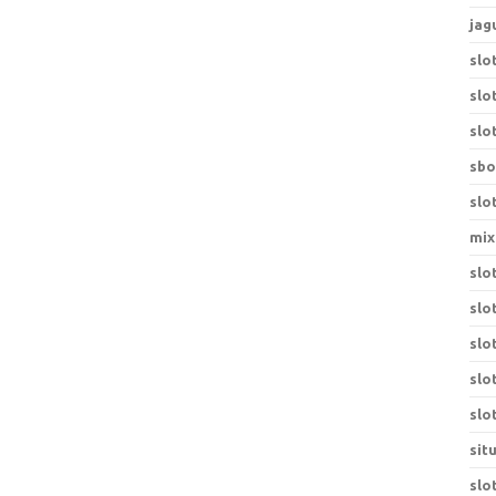
jag
slo
slo
slo
sbo
slo
mix
slo
slo
slo
slo
slo
sit
slo