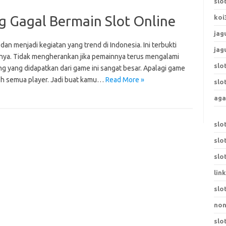
slo
 Gagal Bermain Slot Online
koi
jag
dan menjadi kegiatan yang trend di Indonesia. Ini terbukti
jag
rinya. Tidak mengherankan jika pemainnya terus mengalami
slo
 yang didapatkan dari game ini sangat besar. Apalagi game
eh semua player. Jadi buat kamu…
Read More »
slo
aga
slo
slo
slo
lin
slo
non
slo