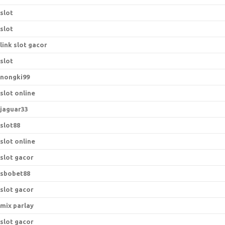
slot
slot
link slot gacor
slot
nongki99
slot online
jaguar33
slot88
slot online
slot gacor
sbobet88
slot gacor
mix parlay
slot gacor