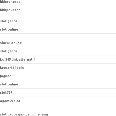
hkbpokerqq
hkbpokerqq
slot gacor
slot online
slot88 online
slot gacor
koi365 link alternatif
jaguar33 login
jaguar33
slot online
slot777
agam99 slot
slot gacor gampang menang