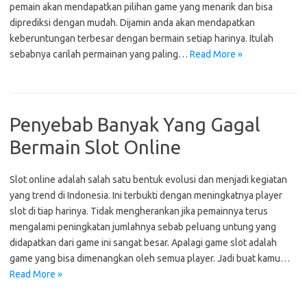
pemain akan mendapatkan pilihan game yang menarik dan bisa
diprediksi dengan mudah. Dijamin anda akan mendapatkan
keberuntungan terbesar dengan bermain setiap harinya. Itulah
sebabnya carilah permainan yang paling…
Read More »
Penyebab Banyak Yang Gagal
Bermain Slot Online
Slot online adalah salah satu bentuk evolusi dan menjadi kegiatan
yang trend di Indonesia. Ini terbukti dengan meningkatnya player
slot di tiap harinya. Tidak mengherankan jika pemainnya terus
mengalami peningkatan jumlahnya sebab peluang untung yang
didapatkan dari game ini sangat besar. Apalagi game slot adalah
game yang bisa dimenangkan oleh semua player. Jadi buat kamu…
Read More »