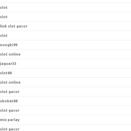
slot
slot
link slot gacor
slot
nongki99
slot online
jaguar33
slot88
slot online
slot gacor
sbobet88
slot gacor
mix parlay
slot gacor