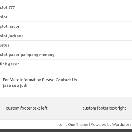
slot 777
slot
slot gacor
slot jackpot
situs
slot gacor gampang menang
link gacor
For More Information Please
Contact Us
jasa seo judi
custom footer text left
custom footer text right
Iconic One
Theme | Powered by
Wordpress