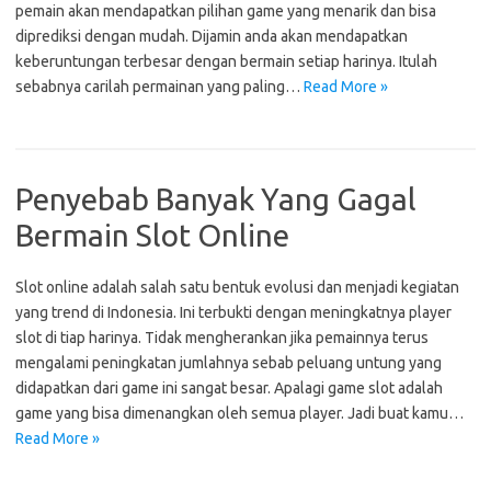
pemain akan mendapatkan pilihan game yang menarik dan bisa
diprediksi dengan mudah. Dijamin anda akan mendapatkan
keberuntungan terbesar dengan bermain setiap harinya. Itulah
sebabnya carilah permainan yang paling…
Read More »
Penyebab Banyak Yang Gagal
Bermain Slot Online
Slot online adalah salah satu bentuk evolusi dan menjadi kegiatan
yang trend di Indonesia. Ini terbukti dengan meningkatnya player
slot di tiap harinya. Tidak mengherankan jika pemainnya terus
mengalami peningkatan jumlahnya sebab peluang untung yang
didapatkan dari game ini sangat besar. Apalagi game slot adalah
game yang bisa dimenangkan oleh semua player. Jadi buat kamu…
Read More »