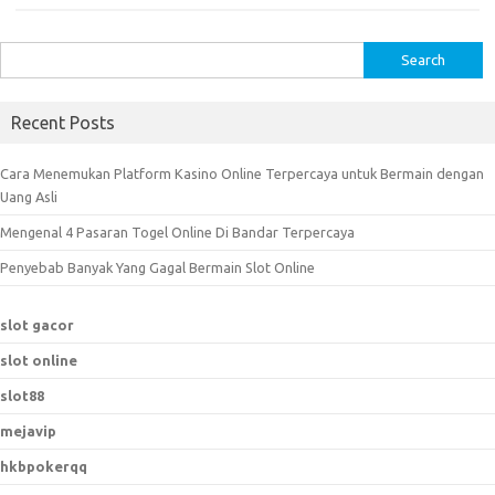
S
e
a
Recent Posts
r
c
Cara Menemukan Platform Kasino Online Terpercaya untuk Bermain dengan
h
Uang Asli
f
Mengenal 4 Pasaran Togel Online Di Bandar Terpercaya
o
r
Penyebab Banyak Yang Gagal Bermain Slot Online
:
slot gacor
slot online
slot88
mejavip
hkbpokerqq