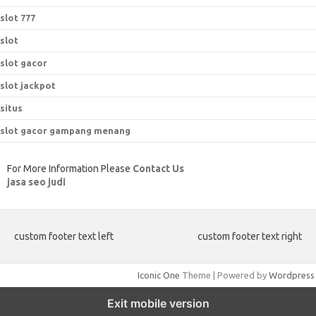
slot 777
slot
slot gacor
slot jackpot
situs
slot gacor gampang menang
For More Information Please
Contact Us
jasa seo judi
custom footer text left
custom footer text right
Iconic One
Theme | Powered by
Wordpress
Exit mobile version