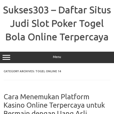
Skip
to
Sukses303 – Daftar Situs
content
Judi Slot Poker Togel
Bola Online Terpercaya
Menu
CATEGORY ARCHIVES:
TOGEL ONLINE 14
Cara Menemukan Platform
Kasino Online Terpercaya untuk
Bermain dengan Uang Asli