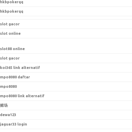
hkbpokerqq
hkbpokerqq
slot gacor
slot online
slot88 online
slot gacor
koi365 link alternatif
mpo8080 daftar
mpo8080
mpo8080 link alternatif
赌场
dewa123
jaguar33 login