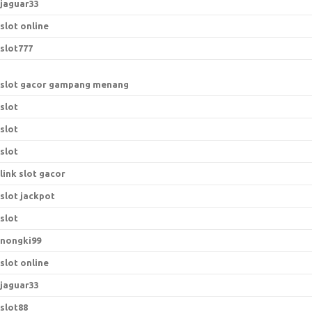
jaguar33
slot online
slot777
slot gacor gampang menang
slot
slot
slot
link slot gacor
slot jackpot
slot
nongki99
slot online
jaguar33
slot88