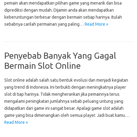
pemain akan mendapatkan pilihan game yang menarik dan bisa
diprediksi dengan mudah. Dijamin anda akan mendapatkan
keberuntungan terbesar dengan bermain setiap harinya. Itulah
sebabnya carilah permainan yang paling…
Read More »
Penyebab Banyak Yang Gagal
Bermain Slot Online
Slot online adalah salah satu bentuk evolusi dan menjadi kegiatan
yang trend di Indonesia. Ini terbukti dengan meningkatnya player
slot di tiap harinya. Tidak mengherankan jika pemainnya terus
mengalami peningkatan jumlahnya sebab peluang untung yang
didapatkan dari game ini sangat besar. Apalagi game slot adalah
game yang bisa dimenangkan oleh semua player. Jadi buat kamu…
Read More »