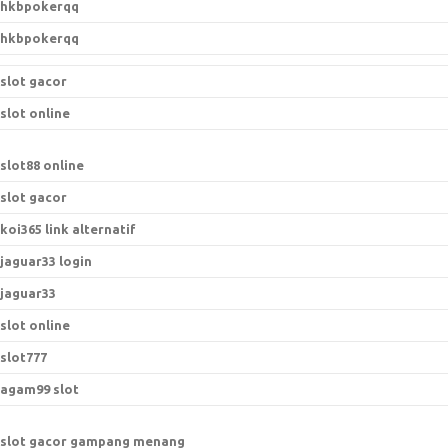
hkbpokerqq
hkbpokerqq
slot gacor
slot online
slot88 online
slot gacor
koi365 link alternatif
jaguar33 login
jaguar33
slot online
slot777
agam99 slot
slot gacor gampang menang