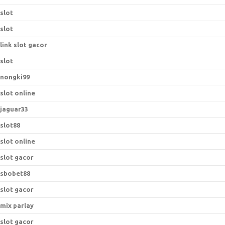
slot
slot
link slot gacor
slot
nongki99
slot online
jaguar33
slot88
slot online
slot gacor
sbobet88
slot gacor
mix parlay
slot gacor