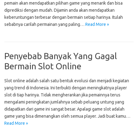
pemain akan mendapatkan pilihan game yang menarik dan bisa
diprediksi dengan mudah. Dijamin anda akan mendapatkan
keberuntungan terbesar dengan bermain setiap harinya. Itulah
sebabnya carilah permainan yang paling…
Read More »
Penyebab Banyak Yang Gagal
Bermain Slot Online
Slot online adalah salah satu bentuk evolusi dan menjadi kegiatan
yang trend di Indonesia. Ini terbukti dengan meningkatnya player
slot di tiap harinya. Tidak mengherankan jika pemainnya terus
mengalami peningkatan jumlahnya sebab peluang untung yang
didapatkan dari game ini sangat besar. Apalagi game slot adalah
game yang bisa dimenangkan oleh semua player. Jadi buat kamu…
Read More »