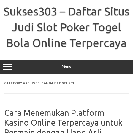
Skip
to
Sukses303 – Daftar Situs
content
Judi Slot Poker Togel
Bola Online Terpercaya
Menu
CATEGORY ARCHIVES:
BANDAR TOGEL 203
Cara Menemukan Platform
Kasino Online Terpercaya untuk
Bermain dengan Uang Asli