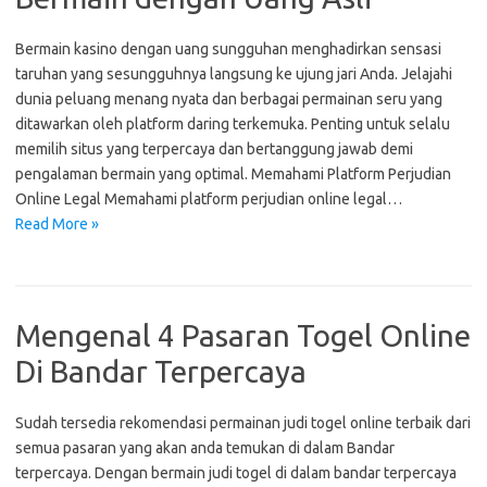
Bermain kasino dengan uang sungguhan menghadirkan sensasi
taruhan yang sesungguhnya langsung ke ujung jari Anda. Jelajahi
dunia peluang menang nyata dan berbagai permainan seru yang
ditawarkan oleh platform daring terkemuka. Penting untuk selalu
memilih situs yang terpercaya dan bertanggung jawab demi
pengalaman bermain yang optimal. Memahami Platform Perjudian
Online Legal Memahami platform perjudian online legal…
Read More »
Mengenal 4 Pasaran Togel Online
Di Bandar Terpercaya
Sudah tersedia rekomendasi permainan judi togel online terbaik dari
semua pasaran yang akan anda temukan di dalam Bandar
terpercaya. Dengan bermain judi togel di dalam bandar terpercaya