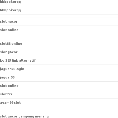
hkbpokerqq
hkbpokerqq
slot gacor
slot online
slot88 online
slot gacor
koi365 link alternatif
jaguar33 login
jaguar33
slot online
slot777
agam99 slot
slot gacor gampang menang