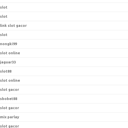
slot
slot
link slot gacor
slot
nongki99
slot online
jaguar33
slot88
slot online
slot gacor
sbobet88
slot gacor
mix parlay
slot gacor