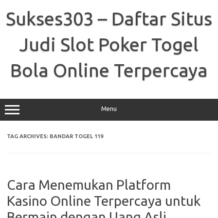
Skip
to
Sukses303 – Daftar Situs
content
Judi Slot Poker Togel
Bola Online Terpercaya
Menu
TAG ARCHIVES:
BANDAR TOGEL 119
Cara Menemukan Platform
Kasino Online Terpercaya untuk
Bermain dengan Uang Asli