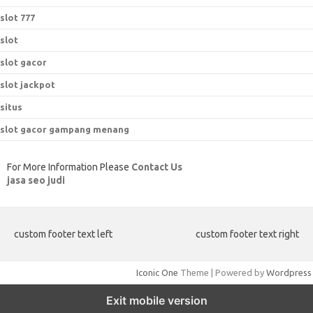
slot 777
slot
slot gacor
slot jackpot
situs
slot gacor gampang menang
For More Information Please
Contact Us
jasa seo judi
custom footer text left
custom footer text right
Iconic One
Theme | Powered by
Wordpress
Exit mobile version