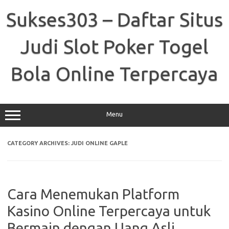
Skip
to
Sukses303 – Daftar Situs
content
Judi Slot Poker Togel
Bola Online Terpercaya
Menu
CATEGORY ARCHIVES:
JUDI ONLINE GAPLE
Cara Menemukan Platform
Kasino Online Terpercaya untuk
Bermain dengan Uang Asli