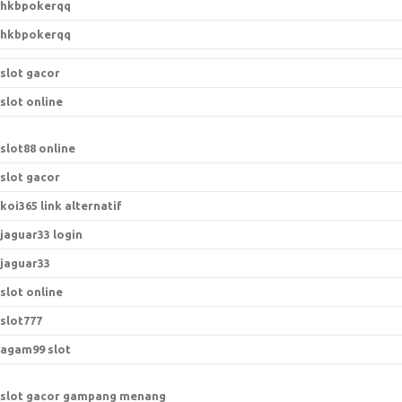
hkbpokerqq
hkbpokerqq
slot gacor
slot online
slot88 online
slot gacor
koi365 link alternatif
jaguar33 login
jaguar33
slot online
slot777
agam99 slot
slot gacor gampang menang