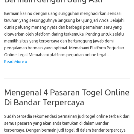
Bermain kasino dengan uang sungguhan menghadirkan sensasi
taruhan yang sesungguhnya langsung ke ujung jari Anda. Jelajahi
dunia peluang menang nyata dan berbagai permainan seru yang
ditawarkan oleh platform daring terkemuka. Penting untuk selalu
memilih situs yang terpercaya dan bertanggung jawab demi
pengalaman bermain yang optimal. Memahami Platform Perjudian
Online Legal Memahami platform perjudian online legal…
Read More »
Mengenal 4 Pasaran Togel Online
Di Bandar Terpercaya
Sudah tersedia rekomendasi permainan judi togel online terbaik dari
semua pasaran yang akan anda temukan di dalam Bandar
terpercaya. Dengan bermain judi togel di dalam bandar terpercaya