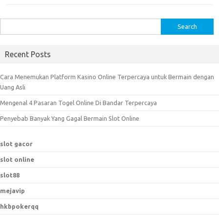
S
e
a
Recent Posts
r
c
Cara Menemukan Platform Kasino Online Terpercaya untuk Bermain dengan
h
Uang Asli
f
Mengenal 4 Pasaran Togel Online Di Bandar Terpercaya
o
r
Penyebab Banyak Yang Gagal Bermain Slot Online
:
slot gacor
slot online
slot88
mejavip
hkbpokerqq