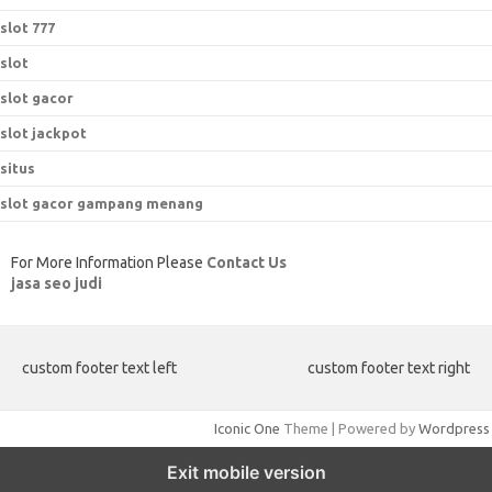
slot 777
slot
slot gacor
slot jackpot
situs
slot gacor gampang menang
For More Information Please
Contact Us
jasa seo judi
custom footer text left
custom footer text right
Iconic One
Theme | Powered by
Wordpress
Exit mobile version