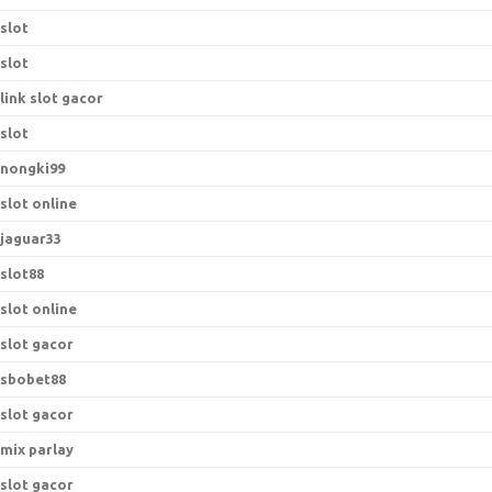
slot
slot
link slot gacor
slot
nongki99
slot online
jaguar33
slot88
slot online
slot gacor
sbobet88
slot gacor
mix parlay
slot gacor