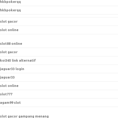
hkbpokerqq
hkbpokerqq
slot gacor
slot online
slot88 online
slot gacor
koi365 link alternatif
jaguar33 login
jaguar33
slot online
slot777
agam99 slot
slot gacor gampang menang