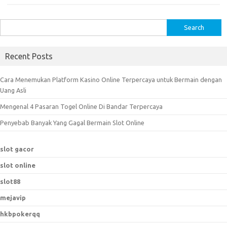
S
e
a
Recent Posts
r
c
Cara Menemukan Platform Kasino Online Terpercaya untuk Bermain dengan
h
Uang Asli
f
Mengenal 4 Pasaran Togel Online Di Bandar Terpercaya
o
r
Penyebab Banyak Yang Gagal Bermain Slot Online
:
slot gacor
slot online
slot88
mejavip
hkbpokerqq