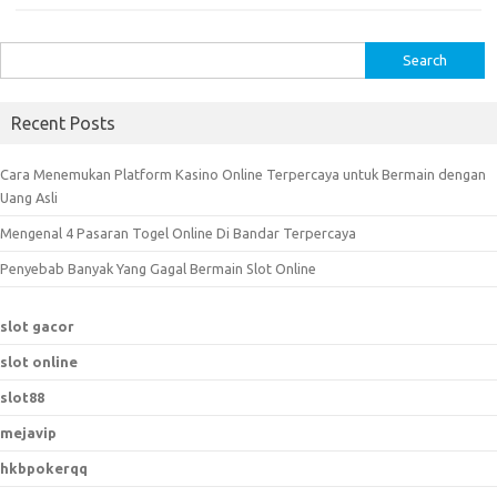
S
e
a
Recent Posts
r
c
Cara Menemukan Platform Kasino Online Terpercaya untuk Bermain dengan
h
Uang Asli
f
Mengenal 4 Pasaran Togel Online Di Bandar Terpercaya
o
r
Penyebab Banyak Yang Gagal Bermain Slot Online
:
slot gacor
slot online
slot88
mejavip
hkbpokerqq