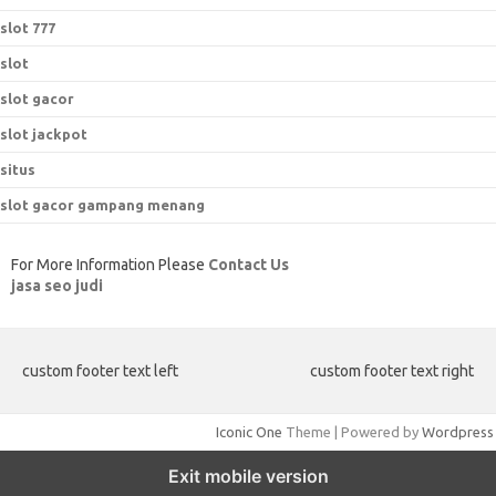
slot 777
slot
slot gacor
slot jackpot
situs
slot gacor gampang menang
For More Information Please
Contact Us
jasa seo judi
custom footer text left
custom footer text right
Iconic One
Theme | Powered by
Wordpress
Exit mobile version