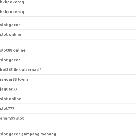
hkbpokerqq
hkbpokerqq
slot gacor
slot online
slot88 online
slot gacor
koi365 link alternatif
jaguar33 login
jaguar33
slot online
slot777
agam99 slot
slot gacor gampang menang