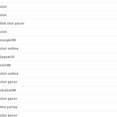
slot
slot
link slot gacor
slot
nongki99
slot online
jaguar33
slot88
slot online
slot gacor
sbobet88
slot gacor
mix parlay
slot gacor