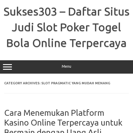
Skip
to
Sukses303 – Daftar Situs
content
Judi Slot Poker Togel
Bola Online Terpercaya
Menu
CATEGORY ARCHIVES:
SLOT PRAGMATIC YANG MUDAH MENANG
Cara Menemukan Platform
Kasino Online Terpercaya untuk
Bermain dengan Uang Asli