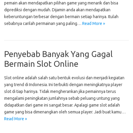
pemain akan mendapatkan pilihan game yang menarik dan bisa
diprediksi dengan mudah. Dijamin anda akan mendapatkan
keberuntungan terbesar dengan bermain setiap harinya. Itulah
sebabnya carilah permainan yang paling…
Read More »
Penyebab Banyak Yang Gagal
Bermain Slot Online
Slot online adalah salah satu bentuk evolusi dan menjadi kegiatan
yang trend di Indonesia. Ini terbukti dengan meningkatnya player
slot di tiap harinya. Tidak mengherankan jika pemainnya terus
mengalami peningkatan jumlahnya sebab peluang untung yang
didapatkan dari game ini sangat besar. Apalagi game slot adalah
game yang bisa dimenangkan oleh semua player. Jadi buat kamu…
Read More »