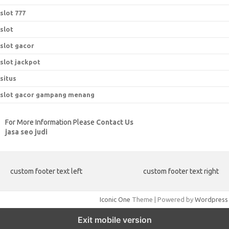
slot 777
slot
slot gacor
slot jackpot
situs
slot gacor gampang menang
For More Information Please
Contact Us
jasa seo judi
custom footer text left
custom footer text right
Iconic One
Theme | Powered by
Wordpress
Exit mobile version