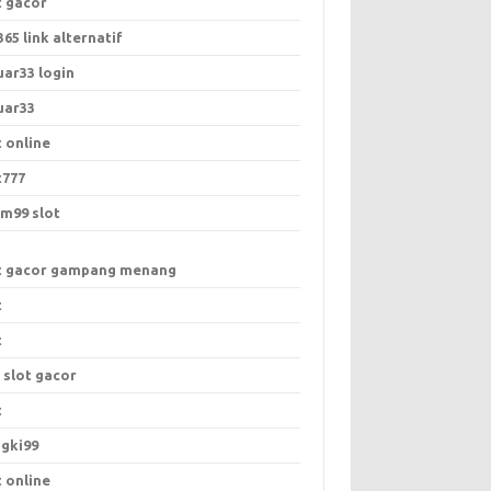
t gacor
365 link alternatif
uar33 login
uar33
t online
t777
m99 slot
t gacor gampang menang
t
t
k slot gacor
t
gki99
t online