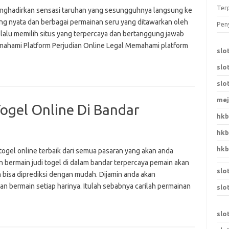
Ter
ghadirkan sensasi taruhan yang sesungguhnya langsung ke
ang nyata dan berbagai permainan seru yang ditawarkan oleh
Pen
elalu memilih situs yang terpercaya dan bertanggung jawab
ahami Platform Perjudian Online Legal Memahami platform
slo
slo
slo
mej
ogel Online Di Bandar
hk
hk
hk
togel online terbaik dari semua pasaran yang akan anda
 bermain judi togel di dalam bandar terpercaya pemain akan
slo
bisa diprediksi dengan mudah. Dijamin anda akan
 bermain setiap harinya. Itulah sebabnya carilah permainan
slo
slo