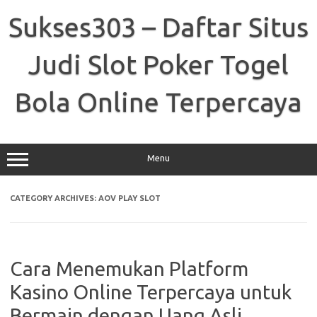
Skip
to
Sukses303 – Daftar Situs
content
Judi Slot Poker Togel
Bola Online Terpercaya
Menu
CATEGORY ARCHIVES:
AOV PLAY SLOT
Cara Menemukan Platform
Kasino Online Terpercaya untuk
Bermain dengan Uang Asli