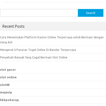
S
e
a
Recent Posts
r
c
Cara Menemukan Platform Kasino Online Terpercaya untuk Bermain dengan
h
Uang Asli
f
Mengenal 4 Pasaran Togel Online Di Bandar Terpercaya
o
r
Penyebab Banyak Yang Gagal Bermain Slot Online
:
slot gacor
slot online
slot88
mejavip
hkbpokerqq