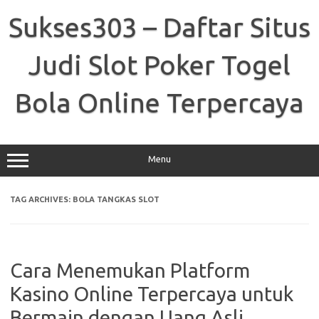
Skip
to
Sukses303 – Daftar Situs
content
Judi Slot Poker Togel
Bola Online Terpercaya
Menu
TAG ARCHIVES:
BOLA TANGKAS SLOT
Cara Menemukan Platform
Kasino Online Terpercaya untuk
Bermain dengan Uang Asli