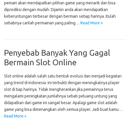
pemain akan mendapatkan pilihan game yang menarik dan bisa
diprediksi dengan mudah. Dijamin anda akan mendapatkan
keberuntungan terbesar dengan bermain setiap harinya. Itulah
sebabnya carilah permainan yang paling…
Read More »
Penyebab Banyak Yang Gagal
Bermain Slot Online
Slot online adalah salah satu bentuk evolusi dan menjadi kegiatan
yang trend di Indonesia. Ini terbukti dengan meningkatnya player
slot di tiap harinya. Tidak mengherankan jika pemainnya terus
mengalami peningkatan jumlahnya sebab peluang untung yang
didapatkan dari game ini sangat besar. Apalagi game slot adalah
game yang bisa dimenangkan oleh semua player. Jadi buat kamu…
Read More »