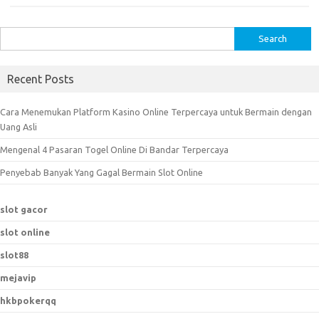
S
e
a
Recent Posts
r
c
Cara Menemukan Platform Kasino Online Terpercaya untuk Bermain dengan
h
Uang Asli
f
Mengenal 4 Pasaran Togel Online Di Bandar Terpercaya
o
r
Penyebab Banyak Yang Gagal Bermain Slot Online
:
slot gacor
slot online
slot88
mejavip
hkbpokerqq