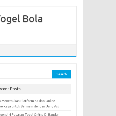
Togel Bola
rch
ecent Posts
a Menemukan Platform Kasino Online
percaya untuk Bermain dengan Uang Asli
genal 4 Pasaran Togel Online Di Bandar