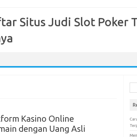
tar Situs Judi Slot Poker 
aya
Sea
for:
R
form Kasino Online
Car
Ter
main dengan Uang Asli
Men