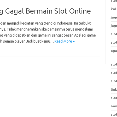
slo
 Gagal Bermain Slot Online
koi
jag
dan menjadi kegiatan yang trend di Indonesia. Ini terbukti
jag
rinya. Tidak mengherankan jika pemainnya terus mengalami
slo
 yang didapatkan dari game ini sangat besar. Apalagi game
eh semua player. Jadi buat kamu…
Read More »
slo
aga
slo
slo
slo
lin
slo
non
slo