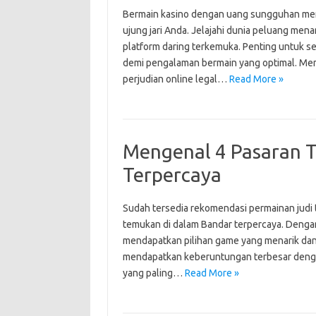
Bermain kasino dengan uang sungguhan men
ujung jari Anda. Jelajahi dunia peluang men
platform daring terkemuka. Penting untuk s
demi pengalaman bermain yang optimal. Mem
perjudian online legal…
Read More »
Mengenal 4 Pasaran T
Terpercaya
Sudah tersedia rekomendasi permainan judi 
temukan di dalam Bandar terpercaya. Dengan
mendapatkan pilihan game yang menarik dan 
mendapatkan keberuntungan terbesar dengan
yang paling…
Read More »