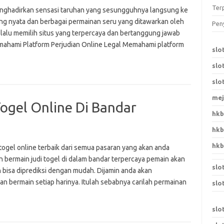
Ter
ghadirkan sensasi taruhan yang sesungguhnya langsung ke
ang nyata dan berbagai permainan seru yang ditawarkan oleh
Pen
elalu memilih situs yang terpercaya dan bertanggung jawab
ahami Platform Perjudian Online Legal Memahami platform
slo
slo
slo
mej
ogel Online Di Bandar
hk
hk
hk
togel online terbaik dari semua pasaran yang akan anda
 bermain judi togel di dalam bandar terpercaya pemain akan
slo
bisa diprediksi dengan mudah. Dijamin anda akan
 bermain setiap harinya. Itulah sebabnya carilah permainan
slo
slo