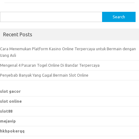
S
e
a
Recent Posts
r
c
Cara Menemukan Platform Kasino Online Terpercaya untuk Bermain dengan
h
Uang Asli
f
Mengenal 4 Pasaran Togel Online Di Bandar Terpercaya
o
r
Penyebab Banyak Yang Gagal Bermain Slot Online
:
slot gacor
slot online
slot88
mejavip
hkbpokerqq