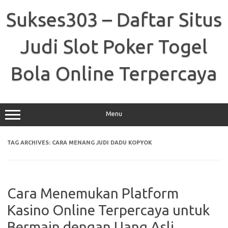
Skip
to
Sukses303 – Daftar Situs
content
Judi Slot Poker Togel
Bola Online Terpercaya
Menu
TAG ARCHIVES:
CARA MENANG JUDI DADU KOPYOK
Cara Menemukan Platform
Kasino Online Terpercaya untuk
Bermain dengan Uang Asli