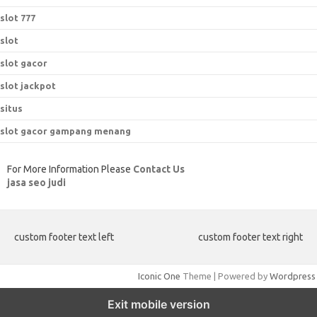
slot 777
slot
slot gacor
slot jackpot
situs
slot gacor gampang menang
For More Information Please
Contact Us
jasa seo judi
custom footer text left
custom footer text right
Iconic One
Theme | Powered by
Wordpress
Exit mobile version