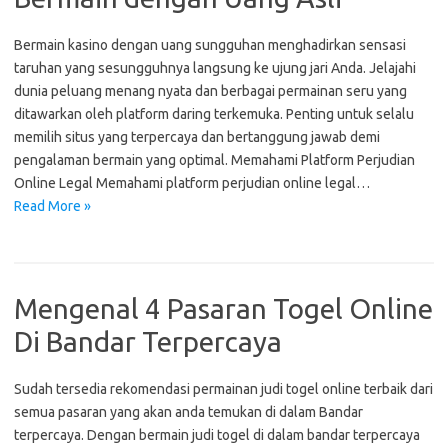
Bermain kasino dengan uang sungguhan menghadirkan sensasi
taruhan yang sesungguhnya langsung ke ujung jari Anda. Jelajahi
dunia peluang menang nyata dan berbagai permainan seru yang
ditawarkan oleh platform daring terkemuka. Penting untuk selalu
memilih situs yang terpercaya dan bertanggung jawab demi
pengalaman bermain yang optimal. Memahami Platform Perjudian
Online Legal Memahami platform perjudian online legal…
Read More »
Mengenal 4 Pasaran Togel Online
Di Bandar Terpercaya
Sudah tersedia rekomendasi permainan judi togel online terbaik dari
semua pasaran yang akan anda temukan di dalam Bandar
terpercaya. Dengan bermain judi togel di dalam bandar terpercaya