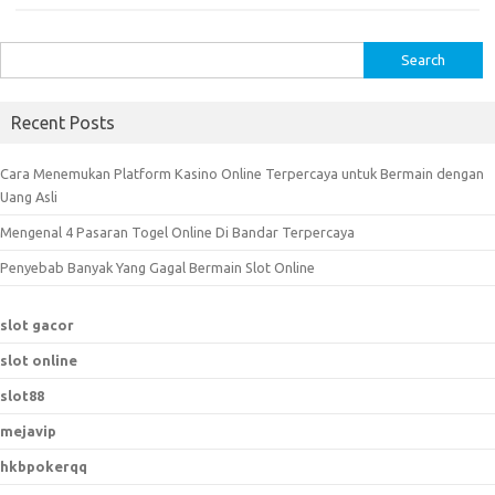
S
e
a
Recent Posts
r
c
Cara Menemukan Platform Kasino Online Terpercaya untuk Bermain dengan
h
Uang Asli
f
Mengenal 4 Pasaran Togel Online Di Bandar Terpercaya
o
r
Penyebab Banyak Yang Gagal Bermain Slot Online
:
slot gacor
slot online
slot88
mejavip
hkbpokerqq