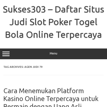
Skip
to
Sukses303 – Daftar Situs
content
Judi Slot Poker Togel
Bola Online Terpercaya
Menu
TAG ARCHIVES:
AGEN JUDI 79
Cara Menemukan Platform
Kasino Online Terpercaya untuk
Bermain dengan Uang Asli