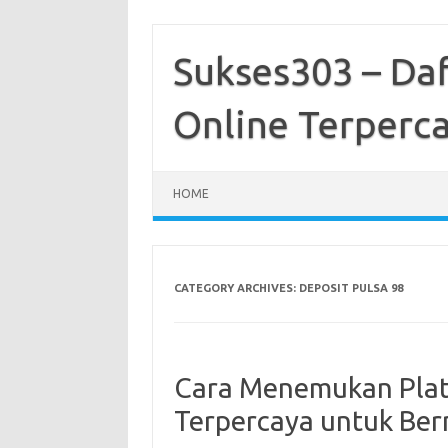
Skip
to
content
Sukses303 – Daf
Online Terperc
HOME
CATEGORY ARCHIVES:
DEPOSIT PULSA 98
Cara Menemukan Plat
Terpercaya untuk Ber