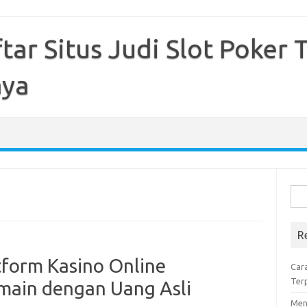
tar Situs Judi Slot Poker 
aya
Sea
for:
R
form Kasino Online
Car
Ter
main dengan Uang Asli
Men