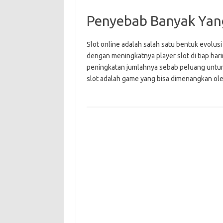
Penyebab Banyak Yang
Slot online adalah salah satu bentuk evolusi 
dengan meningkatnya player slot di tiap ha
peningkatan jumlahnya sebab peluang untung
slot adalah game yang bisa dimenangkan ol