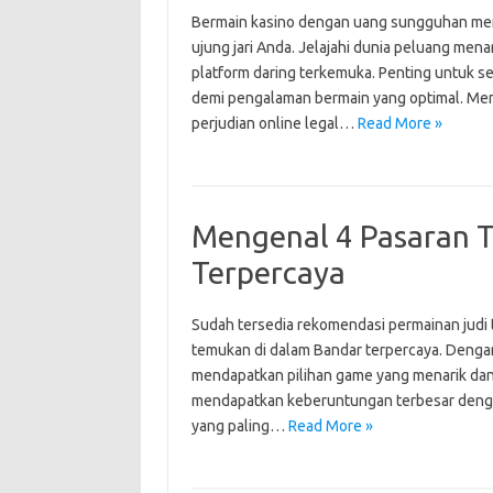
Bermain kasino dengan uang sungguhan men
ujung jari Anda. Jelajahi dunia peluang men
platform daring terkemuka. Penting untuk s
demi pengalaman bermain yang optimal. Mem
perjudian online legal…
Read More »
Mengenal 4 Pasaran T
Terpercaya
Sudah tersedia rekomendasi permainan judi 
temukan di dalam Bandar terpercaya. Dengan
mendapatkan pilihan game yang menarik dan 
mendapatkan keberuntungan terbesar dengan
yang paling…
Read More »