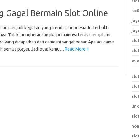
slo
 Gagal Bermain Slot Online
koi
jag
dan menjadi kegiatan yang trend di Indonesia. Ini terbukti
jag
rinya. Tidak mengherankan jika pemainnya terus mengalami
slo
 yang didapatkan dari game ini sangat besar. Apalagi game
eh semua player. Jadi buat kamu…
Read More »
slo
aga
slo
slo
slo
lin
slo
non
slo