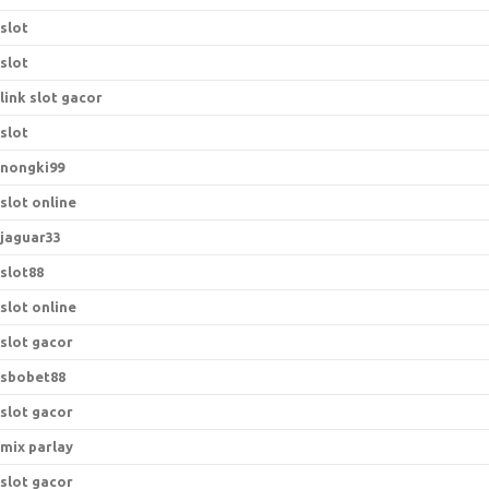
slot
slot
link slot gacor
slot
nongki99
slot online
jaguar33
slot88
slot online
slot gacor
sbobet88
slot gacor
mix parlay
slot gacor