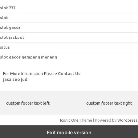
slot 777
slot
slot gacor
slot jackpot
situs
slot gacor gampang menang
For More Information Please
Contact Us
jasa seo judi
custom footer text left
custom footer text right
Iconic One
Theme | Powered by
Wordpress
Exit mobile version