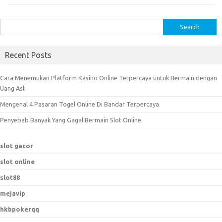
S
e
a
Recent Posts
r
c
Cara Menemukan Platform Kasino Online Terpercaya untuk Bermain dengan
h
Uang Asli
f
Mengenal 4 Pasaran Togel Online Di Bandar Terpercaya
o
r
Penyebab Banyak Yang Gagal Bermain Slot Online
:
slot gacor
slot online
slot88
mejavip
hkbpokerqq