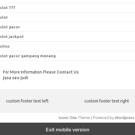
slot 777
slot
slot gacor
slot jackpot
situs
slot gacor gampang menang
For More Information Please
Contact Us
jasa seo judi
custom footer text left
custom footer text right
Iconic One
Theme | Powered by
Wordpress
Exit mobile version