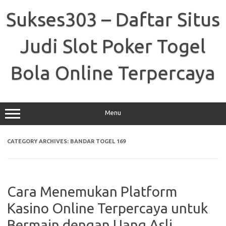
Skip
to
Sukses303 – Daftar Situs
content
Judi Slot Poker Togel
Bola Online Terpercaya
Menu
CATEGORY ARCHIVES:
BANDAR TOGEL 169
Cara Menemukan Platform
Kasino Online Terpercaya untuk
Bermain dengan Uang Asli