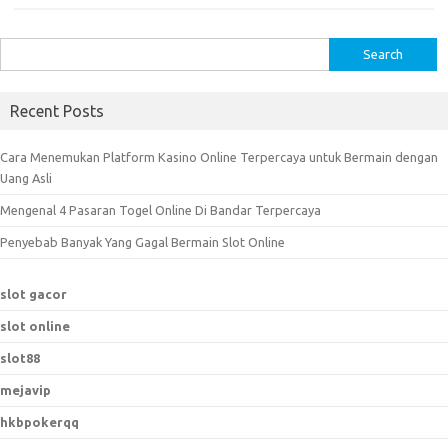
S
e
a
Recent Posts
r
c
Cara Menemukan Platform Kasino Online Terpercaya untuk Bermain dengan
h
Uang Asli
f
Mengenal 4 Pasaran Togel Online Di Bandar Terpercaya
o
r
Penyebab Banyak Yang Gagal Bermain Slot Online
:
slot gacor
slot online
slot88
mejavip
hkbpokerqq