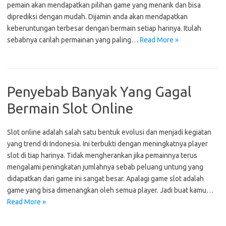
pemain akan mendapatkan pilihan game yang menarik dan bisa
diprediksi dengan mudah. Dijamin anda akan mendapatkan
keberuntungan terbesar dengan bermain setiap harinya. Itulah
sebabnya carilah permainan yang paling…
Read More »
Penyebab Banyak Yang Gagal
Bermain Slot Online
Slot online adalah salah satu bentuk evolusi dan menjadi kegiatan
yang trend di Indonesia. Ini terbukti dengan meningkatnya player
slot di tiap harinya. Tidak mengherankan jika pemainnya terus
mengalami peningkatan jumlahnya sebab peluang untung yang
didapatkan dari game ini sangat besar. Apalagi game slot adalah
game yang bisa dimenangkan oleh semua player. Jadi buat kamu…
Read More »