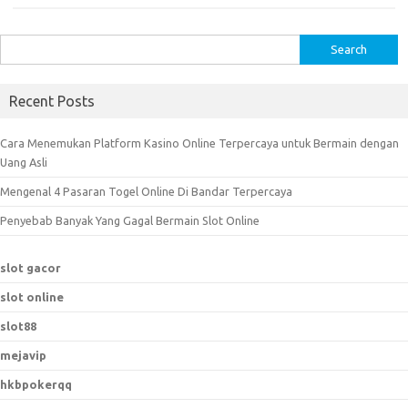
S
e
a
Recent Posts
r
c
Cara Menemukan Platform Kasino Online Terpercaya untuk Bermain dengan
h
Uang Asli
f
Mengenal 4 Pasaran Togel Online Di Bandar Terpercaya
o
r
Penyebab Banyak Yang Gagal Bermain Slot Online
:
slot gacor
slot online
slot88
mejavip
hkbpokerqq