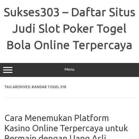
Skip
to
Sukses303 – Daftar Situs
content
Judi Slot Poker Togel
Bola Online Terpercaya
Menu
TAG ARCHIVES:
BANDAR TOGEL 218
Cara Menemukan Platform
Kasino Online Terpercaya untuk
Bermain dengan Uang Asli