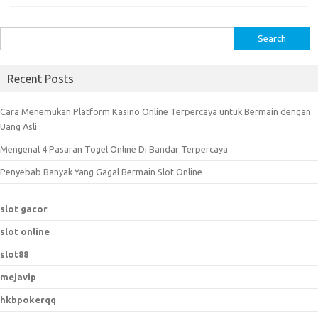
S
e
a
Recent Posts
r
c
Cara Menemukan Platform Kasino Online Terpercaya untuk Bermain dengan
h
Uang Asli
f
Mengenal 4 Pasaran Togel Online Di Bandar Terpercaya
o
r
Penyebab Banyak Yang Gagal Bermain Slot Online
:
slot gacor
slot online
slot88
mejavip
hkbpokerqq