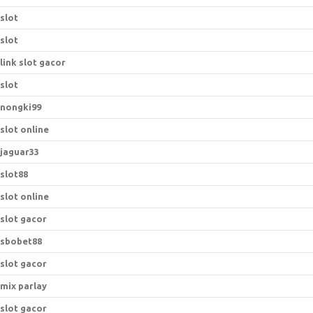
slot
slot
link slot gacor
slot
nongki99
slot online
jaguar33
slot88
slot online
slot gacor
sbobet88
slot gacor
mix parlay
slot gacor