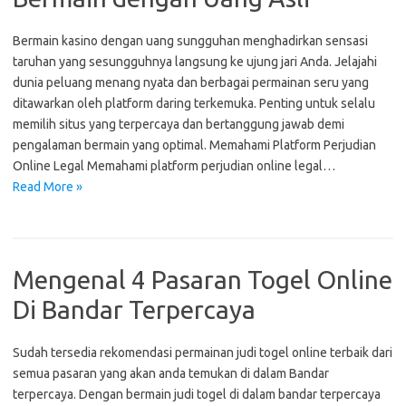
Bermain kasino dengan uang sungguhan menghadirkan sensasi
taruhan yang sesungguhnya langsung ke ujung jari Anda. Jelajahi
dunia peluang menang nyata dan berbagai permainan seru yang
ditawarkan oleh platform daring terkemuka. Penting untuk selalu
memilih situs yang terpercaya dan bertanggung jawab demi
pengalaman bermain yang optimal. Memahami Platform Perjudian
Online Legal Memahami platform perjudian online legal…
Read More »
Mengenal 4 Pasaran Togel Online
Di Bandar Terpercaya
Sudah tersedia rekomendasi permainan judi togel online terbaik dari
semua pasaran yang akan anda temukan di dalam Bandar
terpercaya. Dengan bermain judi togel di dalam bandar terpercaya