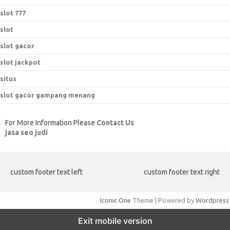
slot 777
slot
slot gacor
slot jackpot
situs
slot gacor gampang menang
For More Information Please
Contact Us
jasa seo judi
custom footer text left
custom footer text right
Iconic One
Theme | Powered by
Wordpress
Exit mobile version