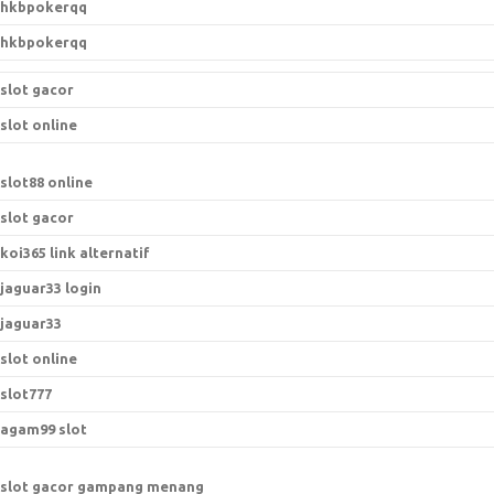
hkbpokerqq
hkbpokerqq
slot gacor
slot online
slot88 online
slot gacor
koi365 link alternatif
jaguar33 login
jaguar33
slot online
slot777
agam99 slot
slot gacor gampang menang