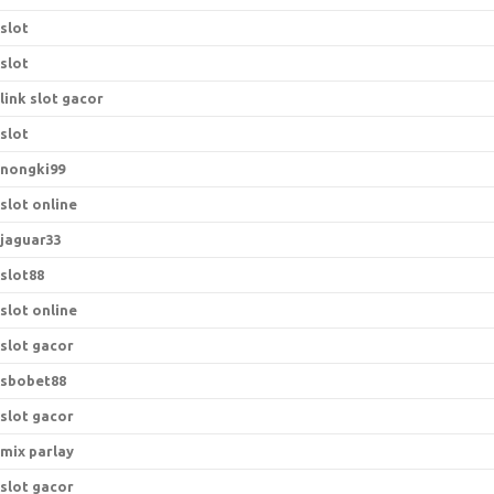
slot
slot
link slot gacor
slot
nongki99
slot online
jaguar33
slot88
slot online
slot gacor
sbobet88
slot gacor
mix parlay
slot gacor