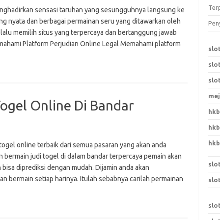
Ter
ghadirkan sensasi taruhan yang sesungguhnya langsung ke
ang nyata dan berbagai permainan seru yang ditawarkan oleh
Pen
elalu memilih situs yang terpercaya dan bertanggung jawab
ahami Platform Perjudian Online Legal Memahami platform
slo
slo
slo
mej
ogel Online Di Bandar
hk
hk
hk
togel online terbaik dari semua pasaran yang akan anda
 bermain judi togel di dalam bandar terpercaya pemain akan
slo
bisa diprediksi dengan mudah. Dijamin anda akan
 bermain setiap harinya. Itulah sebabnya carilah permainan
slo
slo