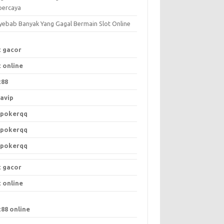
percaya
yebab Banyak Yang Gagal Bermain Slot Online
t gacor
t online
t88
avip
bpokerqq
bpokerqq
bpokerqq
t gacor
t online
t88 online