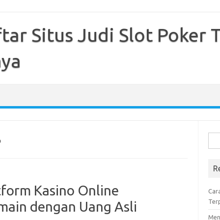
tar Situs Judi Slot Poker 
aya
Sea
9
for:
R
form Kasino Online
Car
Ter
main dengan Uang Asli
Men