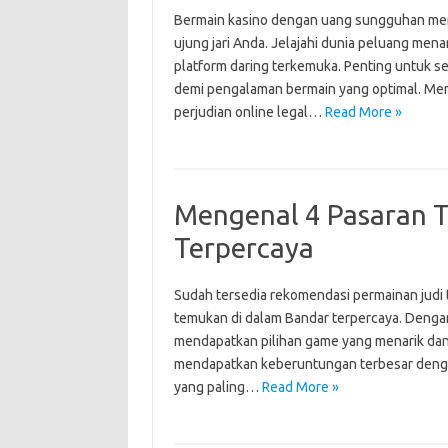
Bermain kasino dengan uang sungguhan men
ujung jari Anda. Jelajahi dunia peluang men
platform daring terkemuka. Penting untuk s
demi pengalaman bermain yang optimal. Mem
perjudian online legal…
Read More »
Mengenal 4 Pasaran T
Terpercaya
Sudah tersedia rekomendasi permainan judi 
temukan di dalam Bandar terpercaya. Dengan
mendapatkan pilihan game yang menarik dan 
mendapatkan keberuntungan terbesar dengan
yang paling…
Read More »