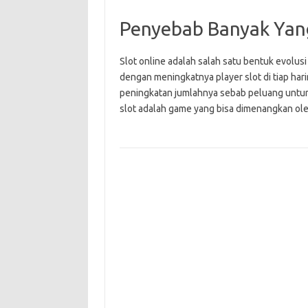
Penyebab Banyak Yang
Slot online adalah salah satu bentuk evolusi 
dengan meningkatnya player slot di tiap ha
peningkatan jumlahnya sebab peluang untung
slot adalah game yang bisa dimenangkan ol