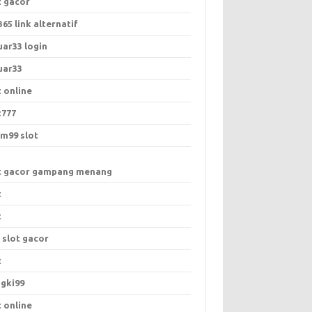
t gacor
365 link alternatif
uar33 login
uar33
t online
t777
m99 slot
t gacor gampang menang
t
t
k slot gacor
t
gki99
t online