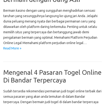
Bermain kasino dengan uang sungguhan menghadirkan sensasi
taruhan yang sesungguhnya langsung ke ujung jari Anda. Jelajahi
dunia peluang menang nyata dan berbagai permainan seru yang
ditawarkan oleh platform daring terkemuka. Penting untuk selalu
memilih situs yang terpercaya dan bertanggung jawab demi
pengalaman bermain yang optimal. Memahami Platform Perjudian
Online Legal Memahami platform perjudian online legal…
Read More »
Mengenal 4 Pasaran Togel Online
Di Bandar Terpercaya
Sudah tersedia rekomendasi permainan judi togel online terbaik dari
semua pasaran yang akan anda temukan di dalam Bandar
terpercaya. Dengan bermain judi togel di dalam bandar terpercaya