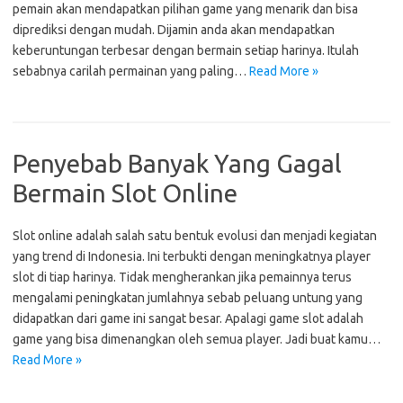
pemain akan mendapatkan pilihan game yang menarik dan bisa
diprediksi dengan mudah. Dijamin anda akan mendapatkan
keberuntungan terbesar dengan bermain setiap harinya. Itulah
sebabnya carilah permainan yang paling…
Read More »
Penyebab Banyak Yang Gagal
Bermain Slot Online
Slot online adalah salah satu bentuk evolusi dan menjadi kegiatan
yang trend di Indonesia. Ini terbukti dengan meningkatnya player
slot di tiap harinya. Tidak mengherankan jika pemainnya terus
mengalami peningkatan jumlahnya sebab peluang untung yang
didapatkan dari game ini sangat besar. Apalagi game slot adalah
game yang bisa dimenangkan oleh semua player. Jadi buat kamu…
Read More »