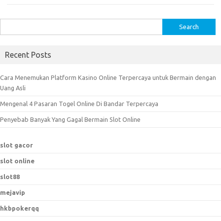
S
e
a
Recent Posts
r
c
Cara Menemukan Platform Kasino Online Terpercaya untuk Bermain dengan
h
Uang Asli
f
Mengenal 4 Pasaran Togel Online Di Bandar Terpercaya
o
r
Penyebab Banyak Yang Gagal Bermain Slot Online
:
slot gacor
slot online
slot88
mejavip
hkbpokerqq