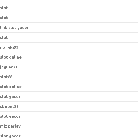
slot
slot
link slot gacor
slot
nongki99
slot online
jaguar33
slot88
slot online
slot gacor
sbobet88
slot gacor
mix parlay
slot gacor