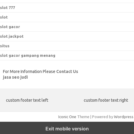
slot 777
slot
slot gacor
slot jackpot
situs
slot gacor gampang menang
For More Information Please
Contact Us
jasa seo judi
custom footer text left
custom footer text right
Iconic One
Theme | Powered by
Wordpress
Exit mobile version