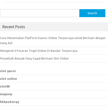
S
e
a
Recent Posts
r
c
Cara Menemukan Platform Kasino Online Terpercaya untuk Bermain dengan
h
Uang Asli
f
Mengenal 4 Pasaran Togel Online Di Bandar Terpercaya
o
r
Penyebab Banyak Yang Gagal Bermain Slot Online
:
slot gacor
slot online
slot88
mejavip
hkbpokerqq