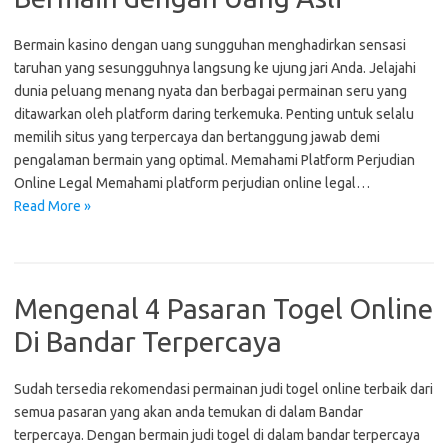
Bermain kasino dengan uang sungguhan menghadirkan sensasi
taruhan yang sesungguhnya langsung ke ujung jari Anda. Jelajahi
dunia peluang menang nyata dan berbagai permainan seru yang
ditawarkan oleh platform daring terkemuka. Penting untuk selalu
memilih situs yang terpercaya dan bertanggung jawab demi
pengalaman bermain yang optimal. Memahami Platform Perjudian
Online Legal Memahami platform perjudian online legal…
Read More »
Mengenal 4 Pasaran Togel Online
Di Bandar Terpercaya
Sudah tersedia rekomendasi permainan judi togel online terbaik dari
semua pasaran yang akan anda temukan di dalam Bandar
terpercaya. Dengan bermain judi togel di dalam bandar terpercaya