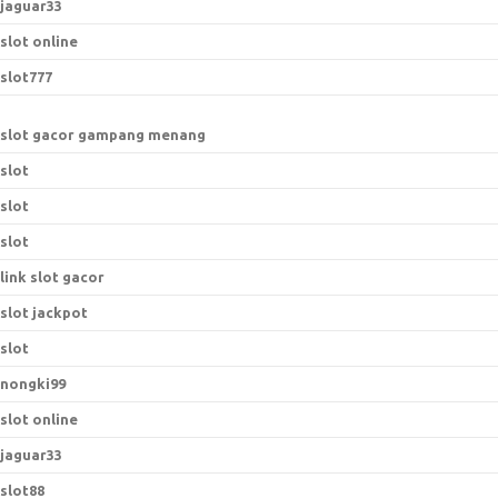
jaguar33
slot online
slot777
slot gacor gampang menang
slot
slot
slot
link slot gacor
slot jackpot
slot
nongki99
slot online
jaguar33
slot88