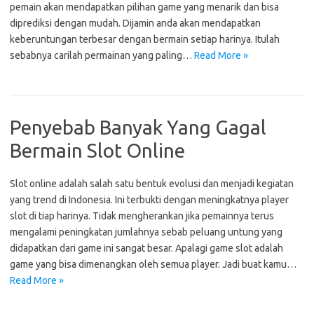
pemain akan mendapatkan pilihan game yang menarik dan bisa
diprediksi dengan mudah. Dijamin anda akan mendapatkan
keberuntungan terbesar dengan bermain setiap harinya. Itulah
sebabnya carilah permainan yang paling…
Read More »
Penyebab Banyak Yang Gagal
Bermain Slot Online
Slot online adalah salah satu bentuk evolusi dan menjadi kegiatan
yang trend di Indonesia. Ini terbukti dengan meningkatnya player
slot di tiap harinya. Tidak mengherankan jika pemainnya terus
mengalami peningkatan jumlahnya sebab peluang untung yang
didapatkan dari game ini sangat besar. Apalagi game slot adalah
game yang bisa dimenangkan oleh semua player. Jadi buat kamu…
Read More »