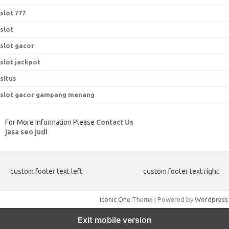
slot 777
slot
slot gacor
slot jackpot
situs
slot gacor gampang menang
For More Information Please
Contact Us
jasa seo judi
custom footer text left
custom footer text right
Iconic One
Theme | Powered by
Wordpress
Exit mobile version