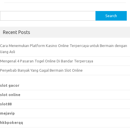
S
e
a
Recent Posts
r
c
Cara Menemukan Platform Kasino Online Terpercaya untuk Bermain dengan
h
Uang Asli
f
Mengenal 4 Pasaran Togel Online Di Bandar Terpercaya
o
r
Penyebab Banyak Yang Gagal Bermain Slot Online
:
slot gacor
slot online
slot88
mejavip
hkbpokerqq