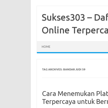
Skip
to
content
Sukses303 – Daf
Online Terperc
HOME
TAG ARCHIVES:
BANDAR JUDI 59
Cara Menemukan Plat
Terpercaya untuk Ber