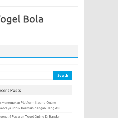
Togel Bola
rch
ecent Posts
a Menemukan Platform Kasino Online
percaya untuk Bermain dengan Uang Asli
genal 4 Pasaran Togel Online Di Bandar