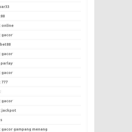
uar33
t88
t online
t gacor
bet88
t gacor
 parlay
t gacor
t 777
t
t gacor
t jackpot
us
t gacor gampang menang