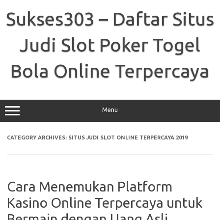
Skip
to
Sukses303 – Daftar Situs
content
Judi Slot Poker Togel
Bola Online Terpercaya
Menu
CATEGORY ARCHIVES:
SITUS JUDI SLOT ONLINE TERPERCAYA 2019
Cara Menemukan Platform
Kasino Online Terpercaya untuk
Bermain dengan Uang Asli