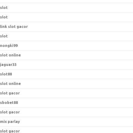
slot
slot
link slot gacor
slot
nongki99
slot online
jaguar33
slot88
slot online
slot gacor
sbobet88
slot gacor
mix parlay
slot gacor