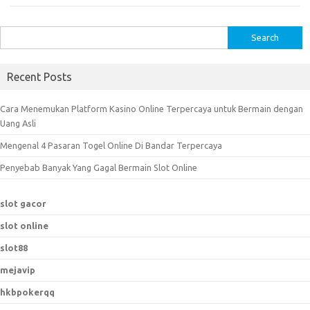
S
e
a
Recent Posts
r
c
Cara Menemukan Platform Kasino Online Terpercaya untuk Bermain dengan
h
Uang Asli
f
Mengenal 4 Pasaran Togel Online Di Bandar Terpercaya
o
r
Penyebab Banyak Yang Gagal Bermain Slot Online
:
slot gacor
slot online
slot88
mejavip
hkbpokerqq