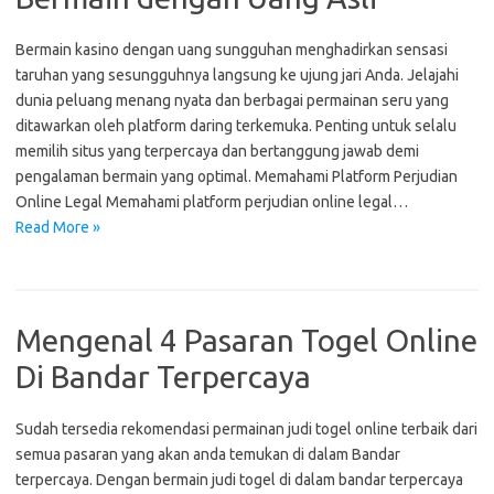
Bermain kasino dengan uang sungguhan menghadirkan sensasi
taruhan yang sesungguhnya langsung ke ujung jari Anda. Jelajahi
dunia peluang menang nyata dan berbagai permainan seru yang
ditawarkan oleh platform daring terkemuka. Penting untuk selalu
memilih situs yang terpercaya dan bertanggung jawab demi
pengalaman bermain yang optimal. Memahami Platform Perjudian
Online Legal Memahami platform perjudian online legal…
Read More »
Mengenal 4 Pasaran Togel Online
Di Bandar Terpercaya
Sudah tersedia rekomendasi permainan judi togel online terbaik dari
semua pasaran yang akan anda temukan di dalam Bandar
terpercaya. Dengan bermain judi togel di dalam bandar terpercaya