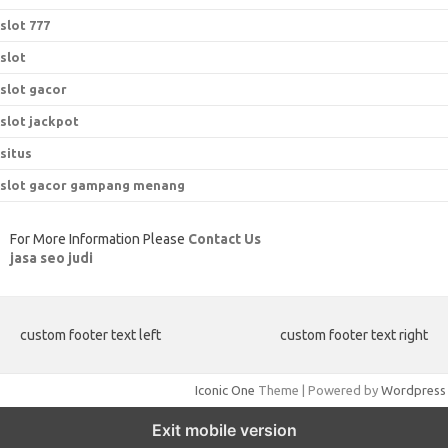
slot 777
slot
slot gacor
slot jackpot
situs
slot gacor gampang menang
For More Information Please
Contact Us
jasa seo judi
custom footer text left
custom footer text right
Iconic One
Theme | Powered by
Wordpress
Exit mobile version