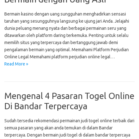
Bermain kasino dengan uang sungguhan menghadirkan sensasi
taruhan yang sesungguhnya langsung ke ujung jari Anda. Jelajahi
dunia peluang menang nyata dan berbagai permainan seru yang
ditawarkan oleh platform daring terkemuka. Penting untuk selalu
memilih situs yang terpercaya dan bertanggung jawab demi
pengalaman bermain yang optimal. Memahami Platform Perjudian
Online Legal Memahami platform perjudian online legal…
Read More »
Mengenal 4 Pasaran Togel Online
Di Bandar Terpercaya
Sudah tersedia rekomendasi permainan judi togel online terbaik dari
semua pasaran yang akan anda temukan di dalam Bandar
terpercaya. Dengan bermain judi togel di dalam bandar terpercaya