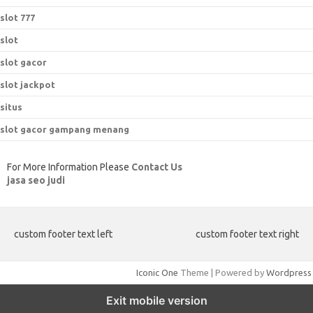
slot 777
slot
slot gacor
slot jackpot
situs
slot gacor gampang menang
For More Information Please
Contact Us
jasa seo judi
custom footer text left
custom footer text right
Iconic One
Theme | Powered by
Wordpress
Exit mobile version