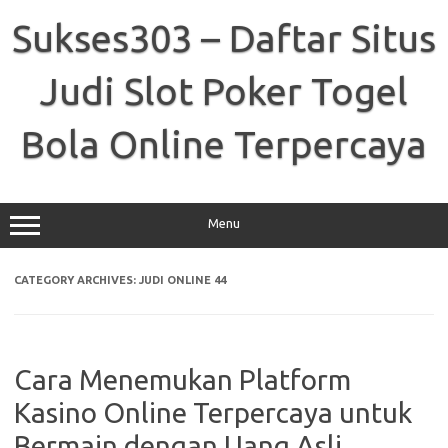
Skip
to
Sukses303 – Daftar Situs
content
Judi Slot Poker Togel
Bola Online Terpercaya
Menu
CATEGORY ARCHIVES:
JUDI ONLINE 44
Cara Menemukan Platform
Kasino Online Terpercaya untuk
Bermain dengan Uang Asli