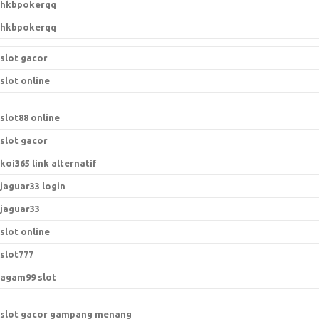
hkbpokerqq
hkbpokerqq
slot gacor
slot online
slot88 online
slot gacor
koi365 link alternatif
jaguar33 login
jaguar33
slot online
slot777
agam99 slot
slot gacor gampang menang