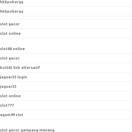
hkbpokerqq
hkbpokerqq
slot gacor
slot online
slot88 online
slot gacor
koi365 link alternatif
jaguar33 login
jaguar33
slot online
slot777
agam99 slot
slot gacor gampang menang