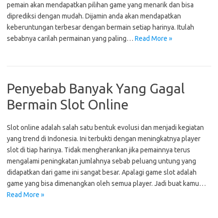
pemain akan mendapatkan pilihan game yang menarik dan bisa
diprediksi dengan mudah. Dijamin anda akan mendapatkan
keberuntungan terbesar dengan bermain setiap harinya. Itulah
sebabnya carilah permainan yang paling…
Read More »
Penyebab Banyak Yang Gagal
Bermain Slot Online
Slot online adalah salah satu bentuk evolusi dan menjadi kegiatan
yang trend di Indonesia. Ini terbukti dengan meningkatnya player
slot di tiap harinya. Tidak mengherankan jika pemainnya terus
mengalami peningkatan jumlahnya sebab peluang untung yang
didapatkan dari game ini sangat besar. Apalagi game slot adalah
game yang bisa dimenangkan oleh semua player. Jadi buat kamu…
Read More »