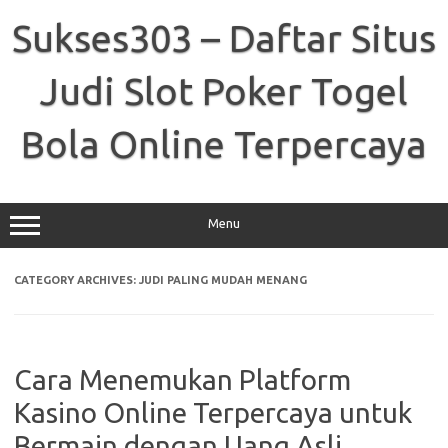
Skip
to
Sukses303 – Daftar Situs
content
Judi Slot Poker Togel
Bola Online Terpercaya
Menu
CATEGORY ARCHIVES:
JUDI PALING MUDAH MENANG
Cara Menemukan Platform
Kasino Online Terpercaya untuk
Bermain dengan Uang Asli