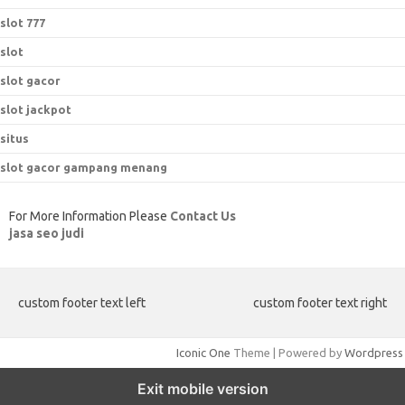
slot 777
slot
slot gacor
slot jackpot
situs
slot gacor gampang menang
For More Information Please
Contact Us
jasa seo judi
custom footer text left
custom footer text right
Iconic One
Theme | Powered by
Wordpress
Exit mobile version