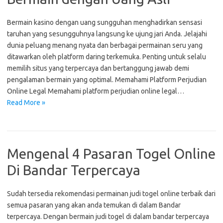
Bermain kasino dengan uang sungguhan menghadirkan sensasi
taruhan yang sesungguhnya langsung ke ujung jari Anda. Jelajahi
dunia peluang menang nyata dan berbagai permainan seru yang
ditawarkan oleh platform daring terkemuka. Penting untuk selalu
memilih situs yang terpercaya dan bertanggung jawab demi
pengalaman bermain yang optimal. Memahami Platform Perjudian
Online Legal Memahami platform perjudian online legal…
Read More »
Mengenal 4 Pasaran Togel Online
Di Bandar Terpercaya
Sudah tersedia rekomendasi permainan judi togel online terbaik dari
semua pasaran yang akan anda temukan di dalam Bandar
terpercaya. Dengan bermain judi togel di dalam bandar terpercaya