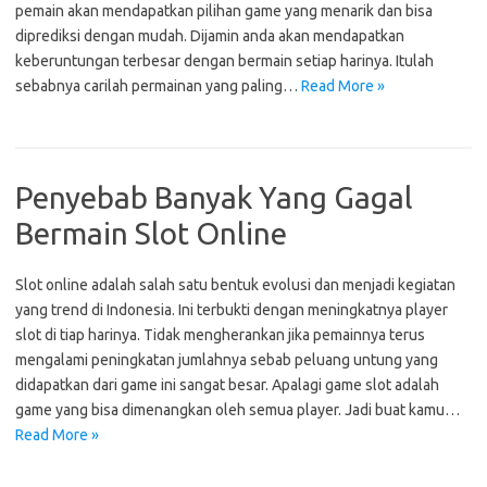
pemain akan mendapatkan pilihan game yang menarik dan bisa
diprediksi dengan mudah. Dijamin anda akan mendapatkan
keberuntungan terbesar dengan bermain setiap harinya. Itulah
sebabnya carilah permainan yang paling…
Read More »
Penyebab Banyak Yang Gagal
Bermain Slot Online
Slot online adalah salah satu bentuk evolusi dan menjadi kegiatan
yang trend di Indonesia. Ini terbukti dengan meningkatnya player
slot di tiap harinya. Tidak mengherankan jika pemainnya terus
mengalami peningkatan jumlahnya sebab peluang untung yang
didapatkan dari game ini sangat besar. Apalagi game slot adalah
game yang bisa dimenangkan oleh semua player. Jadi buat kamu…
Read More »