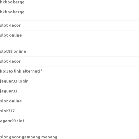
hkbpokerqq
hkbpokerqq
slot gacor
slot online
slot88 online
slot gacor
koi365 link alternatif
jaguar33 login
jaguar33
slot online
slot777
agam99 slot
slot gacor gampang menang