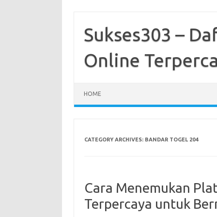
Skip
to
content
Sukses303 – Daf
Online Terperc
HOME
CATEGORY ARCHIVES:
BANDAR TOGEL 204
Cara Menemukan Plat
Terpercaya untuk Ber