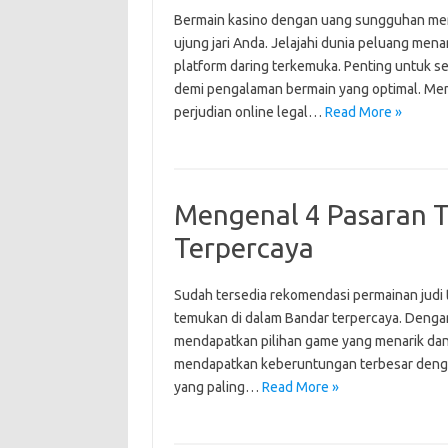
Bermain kasino dengan uang sungguhan men
ujung jari Anda. Jelajahi dunia peluang men
platform daring terkemuka. Penting untuk s
demi pengalaman bermain yang optimal. Mem
perjudian online legal…
Read More »
Mengenal 4 Pasaran T
Terpercaya
Sudah tersedia rekomendasi permainan judi 
temukan di dalam Bandar terpercaya. Dengan
mendapatkan pilihan game yang menarik dan 
mendapatkan keberuntungan terbesar dengan
yang paling…
Read More »