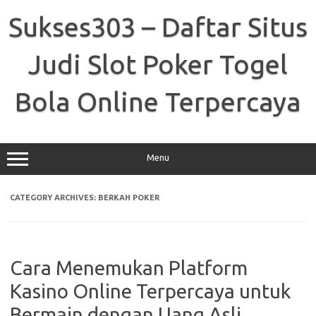
Skip
to
Sukses303 – Daftar Situs
content
Judi Slot Poker Togel
Bola Online Terpercaya
Menu
CATEGORY ARCHIVES:
BERKAH POKER
Cara Menemukan Platform
Kasino Online Terpercaya untuk
Bermain dengan Uang Asli