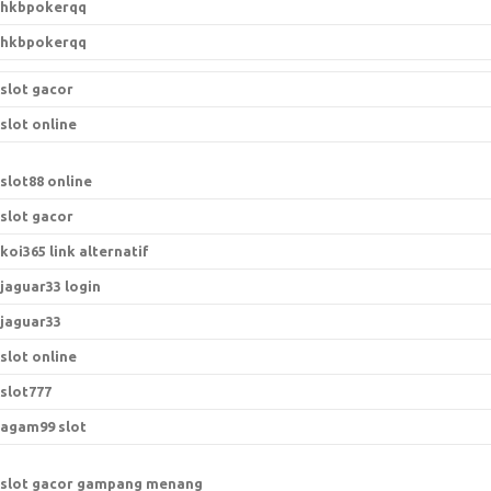
hkbpokerqq
hkbpokerqq
slot gacor
slot online
slot88 online
slot gacor
koi365 link alternatif
jaguar33 login
jaguar33
slot online
slot777
agam99 slot
slot gacor gampang menang