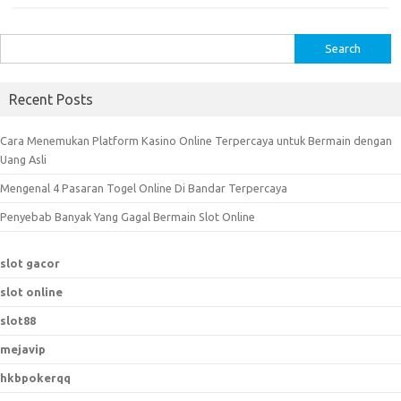
S
e
a
Recent Posts
r
c
Cara Menemukan Platform Kasino Online Terpercaya untuk Bermain dengan
h
Uang Asli
f
Mengenal 4 Pasaran Togel Online Di Bandar Terpercaya
o
r
Penyebab Banyak Yang Gagal Bermain Slot Online
:
slot gacor
slot online
slot88
mejavip
hkbpokerqq