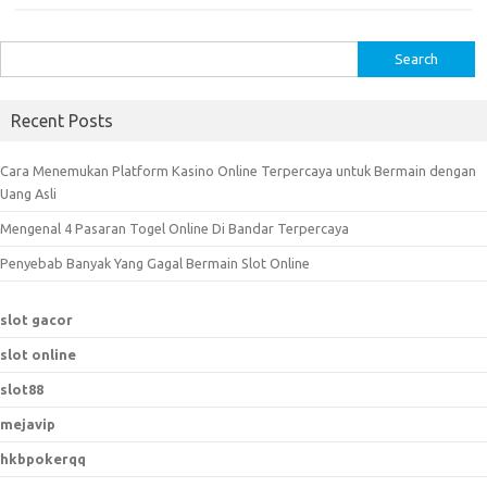
S
e
a
Recent Posts
r
c
Cara Menemukan Platform Kasino Online Terpercaya untuk Bermain dengan
h
Uang Asli
f
Mengenal 4 Pasaran Togel Online Di Bandar Terpercaya
o
r
Penyebab Banyak Yang Gagal Bermain Slot Online
:
slot gacor
slot online
slot88
mejavip
hkbpokerqq