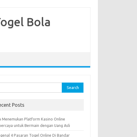
Togel Bola
rch
ecent Posts
a Menemukan Platform Kasino Online
percaya untuk Bermain dengan Uang Asli
genal 4 Pasaran Togel Online Di Bandar