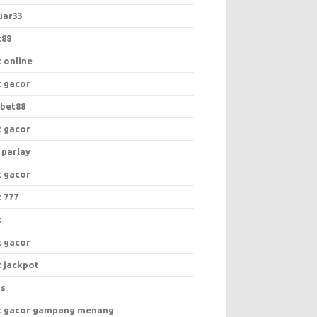
uar33
t88
t online
t gacor
bet88
t gacor
 parlay
t gacor
t 777
t
t gacor
t jackpot
us
t gacor gampang menang