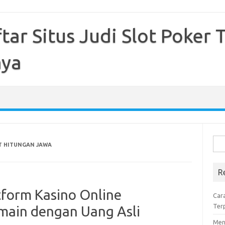
tar Situs Judi Slot Poker 
aya
Sea
T HITUNGAN JAWA
for:
R
form Kasino Online
Car
Ter
main dengan Uang Asli
Men